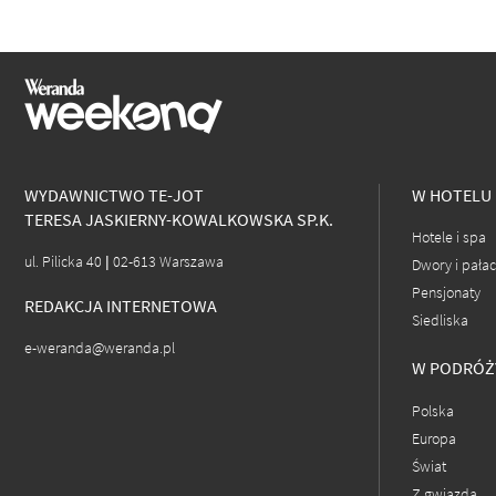
WYDAWNICTWO TE-JOT
W HOTELU
TERESA JASKIERNY-KOWALKOWSKA SP.K.
Hotele i spa
ul. Pilicka 40 | 02-613 Warszawa
Dwory i pała
Pensjonaty
REDAKCJA INTERNETOWA
Siedliska
e-weranda@weranda.pl
W PODRÓŻ
Polska
Europa
Świat
Z gwiazdą