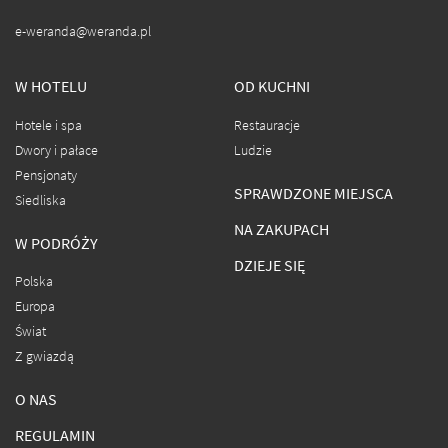
e-weranda@weranda.pl
W HOTELU
OD KUCHNI
Hotele i spa
Restauracje
Dwory i pałace
Ludzie
Pensjonaty
SPRAWDZONE MIEJSCA
Siedliska
NA ZAKUPACH
W PODRÓŻY
DZIEJE SIĘ
Polska
Europa
Świat
Z gwiazdą
O NAS
REGULAMIN