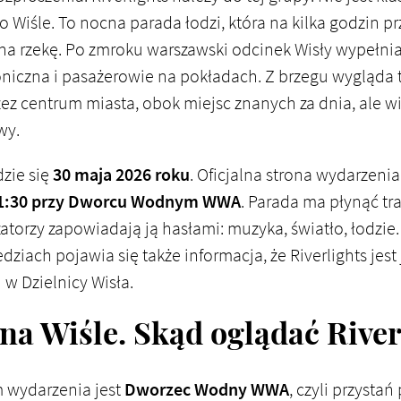
po Wiśle. To nocna parada łodzi, która na kilka godzin 
na rzekę. Po zmroku warszawski odcinek Wisły wypełnia
oniczna i pasażerowie na pokładach. Z brzegu wygląda 
zez centrum miasta, obok miejsc znanych za dnia, ale 
wy.
zie się
30 maja 2026 roku
. Oficjalna strona wydarzenia
21:30 przy Dworcu Wodnym WWA
. Parada ma płynąć tr
zatorzy zapowiadają ją hasłami: muzyka, światło, łodzie.
iach pojawia się także informacja, że Riverlights jes
 w Dzielnicy Wisła.
 na Wiśle. Skąd oglądać Rive
 wydarzenia jest
Dworzec Wodny WWA
, czyli przysta