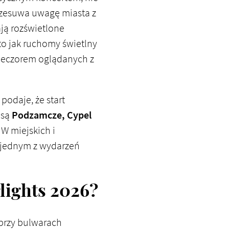
przesuwa uwagę miasta z
ją rozświetlone
to jak ruchomy świetlny
wieczorem oglądanych z
 podaje, że start
asą
Podzamcze, Cypel
 W miejskich i
t jednym z wydarzeń
rlights 2026?
ń przy bulwarach