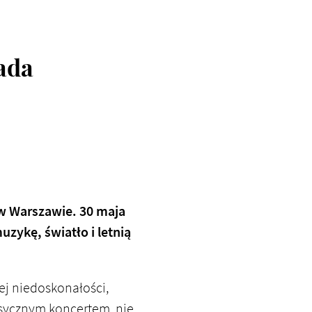
ada
 w Warszawie.
30 maja
uzykę, światło i letnią
jej niedoskonałości,
klasycznym koncertem, nie