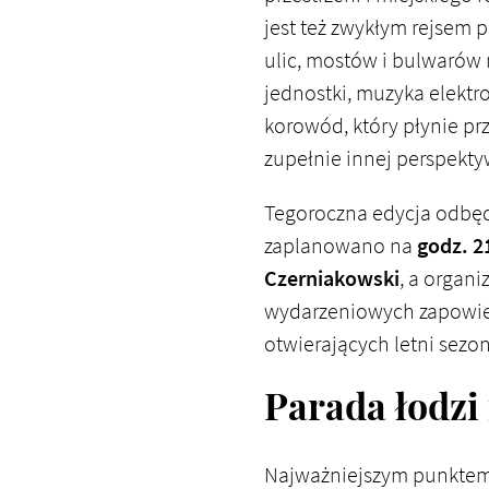
jest też zwykłym rejsem 
ulic, mostów i bulwarów 
jednostki, muzyka elektr
korowód, który płynie pr
zupełnie innej perspekty
Tegoroczna edycja odbęd
zaplanowano na
godz. 
Czerniakowski
, a organi
wydarzeniowych zapowiedz
otwierających letni sezon
Parada łodzi
Najważniejszym punktem