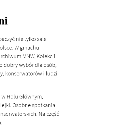
ni
czyć nie tylko sale
 Polsce. W gmachu
rchiwum MNW, Kolekcji
To dobry wybór dla osób,
zy, konserwatorów i ludzi
pę w Holu Głównym,
lejki. Osobne spotkania
nserwatorskich. Na część
a.