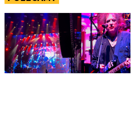
DZIEJE SIĘ
Robert Smith i The Cure na 30-leciu Pohody!
Organizator zdradza kulisy. „Próbowaliśmy
ich zaprosić przez 20 lat”
The Cure zagrali na jubileuszowej Pohodzie. Organizator festiwalu
Michał Kaščák zdradza kulisy zaproszenia Roberta Smitha i wspomina
początki imprezy.