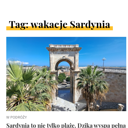
Tag: wakacje Sardynia
ARTYKUŁY
W
KATEGORII
W PODRÓŻY
Sardynia to nie tylko plaże. Dzika wyspa pełna