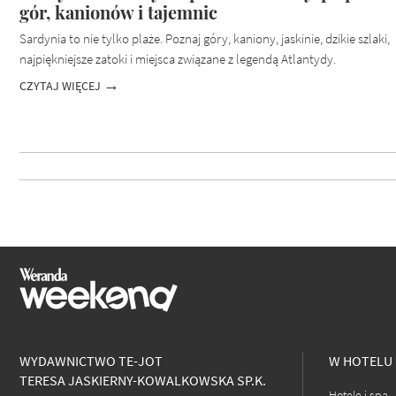
gór, kanionów i tajemnic
Sardynia to nie tylko plaże. Poznaj góry, kaniony, jaskinie, dzikie szlaki,
najpiękniejsze zatoki i miejsca związane z legendą Atlantydy.
CZYTAJ WIĘCEJ
WYDAWNICTWO TE-JOT
W HOTELU
TERESA JASKIERNY-KOWALKOWSKA SP.K.
Hotele i spa