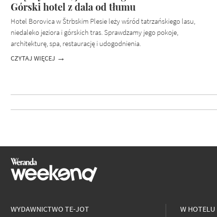
Górski hotel z dala od tłumu
Hotel Borovica w Štrbskim Plesie leży wśród tatrzańskiego lasu,
niedaleko jeziora i górskich tras. Sprawdzamy jego pokoje,
architekturę, spa, restaurację i udogodnienia.
CZYTAJ WIĘCEJ
WYDAWNICTWO TE-JOT
W HOTELU