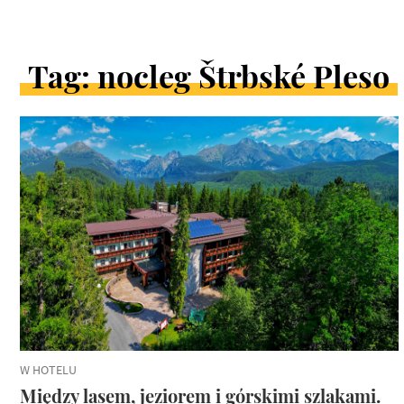
Tag: nocleg Štrbské Pleso
ARTYKUŁY
W
KATEGORII
W HOTELU
Między lasem, jeziorem i górskimi szlakami.