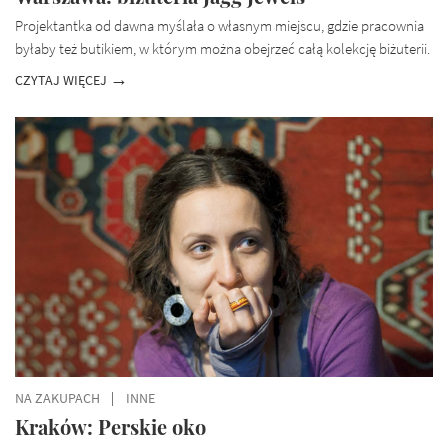
Projektantka od dawna myślała o własnym miejscu, gdzie pracownia
byłaby też butikiem, w którym można obejrzeć całą kolekcję biżuterii.
CZYTAJ WIĘCEJ
NA ZAKUPACH
INNE
Kraków: Perskie oko