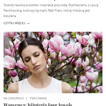
Skandynawska prostota i inspiracje przyrodą. Rozmawiamy z Laurą
Pawlikowską, twórczynią marki Rett Frem, której miłością jest
biżuteria.
CZYTAJ WIĘCEJ
NA ZAKUPACH
PRACOWNIE
Warszawa: biżuteria Jagg Jewels