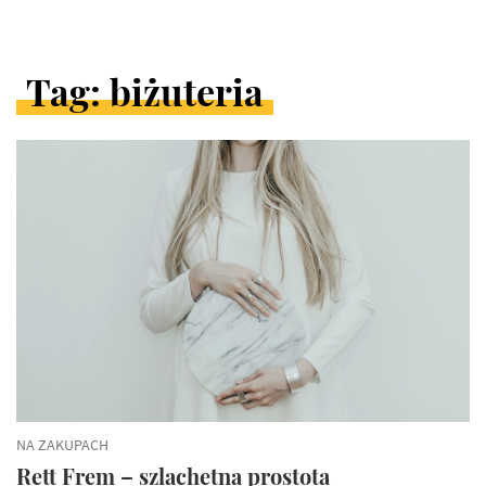
Tag: biżuteria
ARTYKUŁY
W
KATEGORII
NA ZAKUPACH
Rett Frem – szlachetna prostota