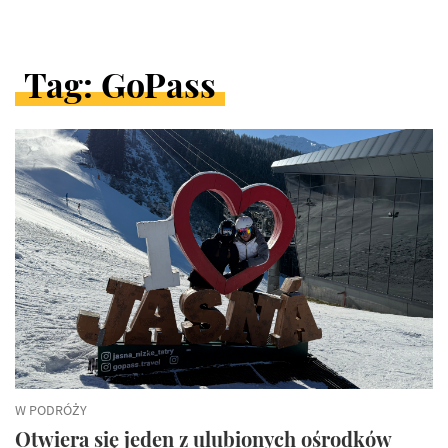
Tag: GoPass
ARTYKUŁY
W
KATEGORII
W PODRÓŻY
Otwiera się jeden z ulubionych ośrodków