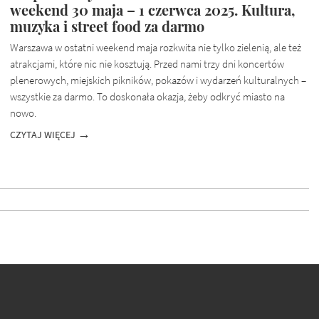
weekend 30 maja – 1 czerwca 2025. Kultura,
muzyka i street food za darmo
Warszawa w ostatni weekend maja rozkwita nie tylko zielenią, ale też
atrakcjami, które nic nie kosztują. Przed nami trzy dni koncertów
plenerowych, miejskich pikników, pokazów i wydarzeń kulturalnych –
wszystkie za darmo. To doskonała okazja, żeby odkryć miasto na
nowo.
CZYTAJ WIĘCEJ