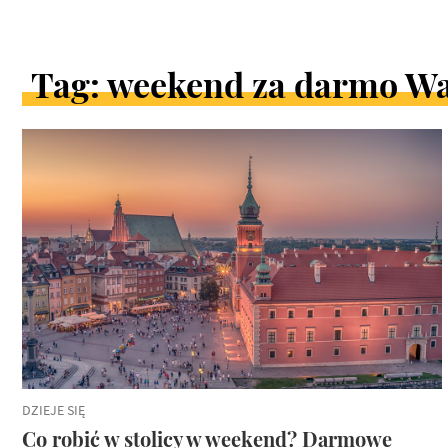
Tag: weekend za darmo W
ARTYKUŁY
W
KATEGORII
DZIEJE SIĘ
Co robić w stolicy w weekend? Darmowe