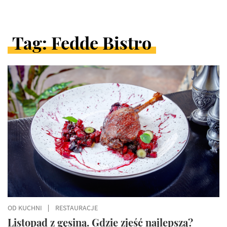
Tag: Fedde Bistro
ARTYKUŁY
W
KATEGORII
OD KUCHNI
RESTAURACJE
Listopad z gęsiną. Gdzie zjeść najlepszą?