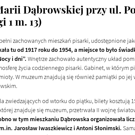
arii Dąbrowskiej przy ul. Po
i 1 m. 13)
 pełni zachowanych mieszkań pisarki, udostępnione jak
ła tu od 1917 roku do 1954, a miejsce to było świa
ocy i dni”.
Wnętrze zachowało autentyczny układ pomie
ferę życia codziennego pisarki. Gabinet, w którym pis
dmioty. W muzeum znajdują się również pamiątki po jej
owskim.
la zwiedzających od wtorku do piątku, bilety kosztują 15
której znajduje się muzeum, przetrwała II wojnę świat
bno w tym mieszkaniu Dąbrowska organizowała liczne
 m.in. Jarosław Iwaszkiewicz i Antoni Słonimski.
Sama