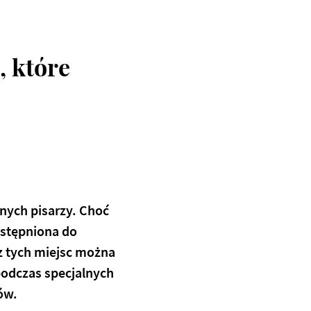
, które
tnych pisarzy. Choć
ostępniona do
 z tych miejsc można
podczas specjalnych
eów.