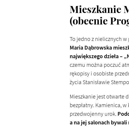
Mieszkanie M
(obecnie Prog
To jedno z nielicznych w
Maria Dąbrowska mieszka
największego dzieła – „N
czemu można poczuć atmos
rękopisy i osobiste prze
życia Stanisławie Stemp
Mieszkanie jest otwarte d
bezpłatny. Kamienica, w 
przedwojenny urok.
Podo
a na jej salonach bywali