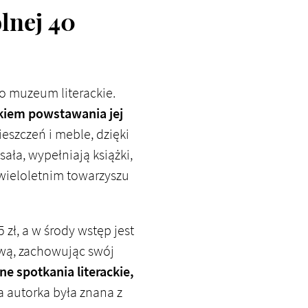
lnej 40
o muzeum literackie.
dkiem powstawania jej
szczeń i meble, dzięki
ała, wypełniają książki,
 wieloletnim towarzyszu
 zł, a w środy wstęp jest
ową, zachowując swój
 spotkania literackie,
 autorka była znana z