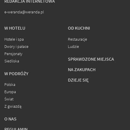
REDAKCJA INTERNETOWA
e-weranda@weranda.pl
W HOTELU
OD KUCHNI
Hotele i spa
Restauracje
Dwory i pałace
Ludzie
Pensjonaty
SPRAWDZONE MIEJSCA
Siedliska
NA ZAKUPACH
W PODRÓŻY
DZIEJE SIĘ
Polska
Europa
Świat
Z gwiazdą
O NAS
REGULAMIN