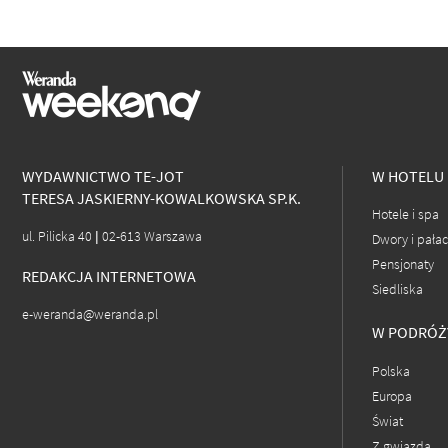
WYDAWNICTWO TE-JOT
W HOTELU
TERESA JASKIERNY-KOWALKOWSKA SP.K.
Hotele i spa
ul. Pilicka 40 | 02-613 Warszawa
Dwory i pała
Pensjonaty
REDAKCJA INTERNETOWA
Siedliska
e-weranda@weranda.pl
W PODRÓŻ
Polska
Europa
Świat
Z gwiazdą