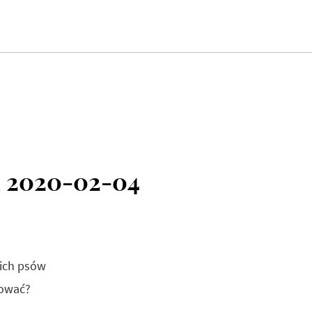
a 2020-02-04
kich psów
łować?