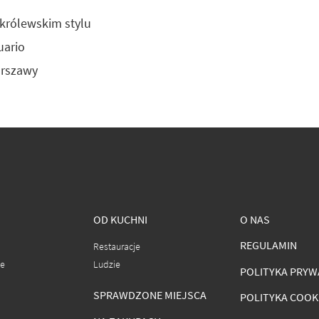
królewskim stylu
uario
arszawy
OD KUCHNI
O NAS
REGULAMIN
Restauracje
ce
Ludzie
POLITYKA PRYW
SPRAWDZONE MIEJSCA
POLITYKA COOK