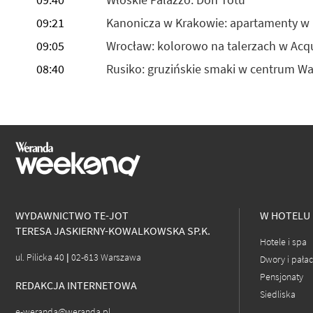
09:21
Kanonicza w Krakowie: apartamenty w 
09:05
Wrocław: kolorowo na talerzach w Acq
08:40
Rusiko: gruzińskie smaki w centrum W
WYDAWNICTWO TE-JOT
W HOTELU
TERESA JASKIERNY-KOWALKOWSKA SP.K.
Hotele i spa
ul. Pilicka 40 | 02-613 Warszawa
Dwory i pała
Pensjonaty
REDAKCJA INTERNETOWA
Siedliska
e-weranda@weranda.pl