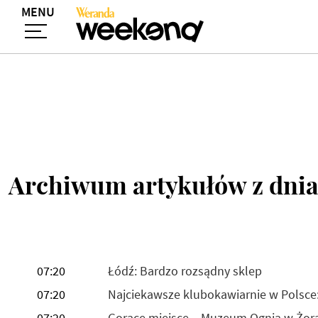
MENU
Archiwum artykułów z dnia
07:20
Łódź: Bardzo rozsądny sklep
07:20
Najciekawsze klubokawiarnie w Polsce
07:20
Gorące miejsce – Muzeum Ognia w Żor