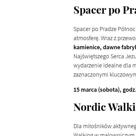
Spacer po Pr
Spacer po Pradze Północ to
atmosferę. Wraz z przew
kamienice, dawne fabryk
Najświętszego Serca Jezu
wydarzenie idealne dla mi
zaznaczonymi kluczowymi
15 marca (sobota), godz.
Nordic Walki
Dla miłośników aktywneg
Walking w malowniczym Pa