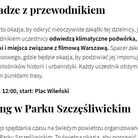
adze z przewodnikiem
 okazja, by odkryć nieoczywiste zakątki tej dzielnicy, j
odnikiem uczestnicy
odwiedzą klimatyczne podwórka,
i i miejsca związane z filmową Warszawą.
Spacer zako
sowego, gdzie będzie okazja, by podziwiać jej imponuj
łośników historii i urbanistyki. Każdy uczestnik otrzy
 punktami trasy.
 12:00, start: Plac Wileński
ng w Parku Szczęśliwickim
o spędzania czasu na świeżym powietrzu organizowane
rku Szczęśliwickim. To świetna okazja, aby poprawić 