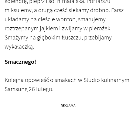
kolendrę, pieprz i sól himalajską. Pół farszu
miksujemy, a drugą część siekamy drobno. Farsz
układamy na cieście wonton, smarujemy
roztrzepanym jajkiem i zwijamy w pierożek.
Smażymy na głębokim tłuszczu, przebijamy
wykałaczką.
Smacznego!
Kolejna opowieść o smakach w Studio kulinarnym
Samsung 26 lutego.
REKLAMA