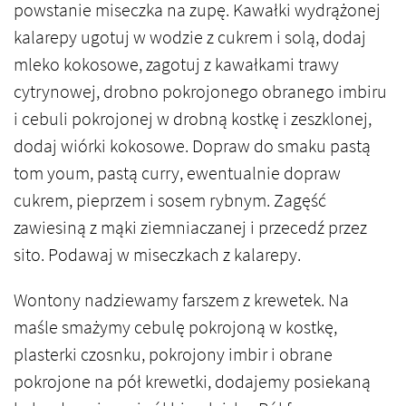
powstanie miseczka na zupę. Kawałki wydrążonej
kalarepy ugotuj w wodzie z cukrem i solą, dodaj
mleko kokosowe, zagotuj z kawałkami trawy
cytrynowej, drobno pokrojonego obranego imbiru
i cebuli pokrojonej w drobną kostkę i zeszklonej,
dodaj wiórki kokosowe. Dopraw do smaku pastą
tom youm, pastą curry, ewentualnie dopraw
cukrem, pieprzem i sosem rybnym. Zagęść
zawiesiną z mąki ziemniaczanej i przecedź przez
sito. Podawaj w miseczkach z kalarepy.
Wontony nadziewamy farszem z krewetek. Na
maśle smażymy cebulę pokrojoną w kostkę,
plasterki czosnku, pokrojony imbir i obrane
pokrojone na pół krewetki, dodajemy posiekaną