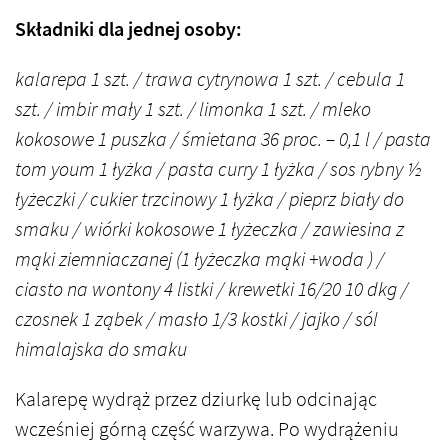
Składniki dla jednej osoby:
kalarepa 1 szt. / trawa cytrynowa 1 szt. / cebula 1
szt. / imbir mały 1 szt. / limonka 1 szt. / mleko
kokosowe 1 puszka / śmietana 36 proc. – 0,1 l / pasta
tom youm 1 łyżka / pasta curry 1 łyżka / sos rybny ½
łyżeczki / cukier trzcinowy 1 łyżka / pieprz biały do
smaku / wiórki kokosowe 1 łyżeczka / zawiesina z
mąki ziemniaczanej (1 łyżeczka mąki +woda ) /
ciasto na wontony 4 listki / krewetki 16/20 10 dkg /
czosnek 1 ząbek / masło 1/3 kostki / jajko / sól
himalajska do smaku
Kalarepę wydrąż przez dziurkę lub odcinając
wcześniej górną część warzywa. Po wydrążeniu