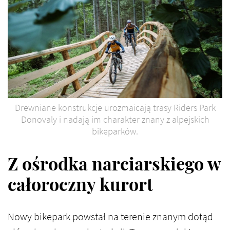
Drewniane konstrukcje urozmaicają trasy Riders Park
Donovaly i nadają im charakter znany z alpejskich
bikeparków.
Z ośrodka narciarskiego w
całoroczny kurort
Nowy bikepark powstał na terenie znanym dotąd