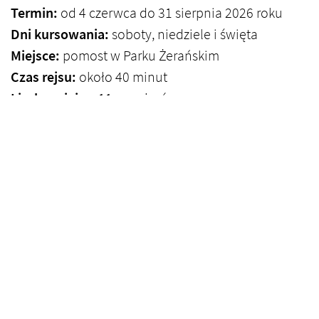
Termin:
od 4 czerwca do 31 sierpnia 2026 roku
Dni kursowania:
soboty, niedziele i święta
Miejsce:
pomost w Parku Żerańskim
Czas rejsu:
około 40 minut
Liczba miejsc:
11 pasażerów
Cena:
udział bezpłatny
Zapisy:
nie są prowadzone; pasażerowie wchodzą
na pokład w miarę dostępności miejsc
Rejs może zostać odwołany ze względu na pogodę
lub warunki na wodzie. Przed przyjazdem najlepiej
sprawdzić aktualne informacje publikowane przez
Dzielnicę Wisła, Park Żerański albo Urząd Dzielnicy
Białołęka.