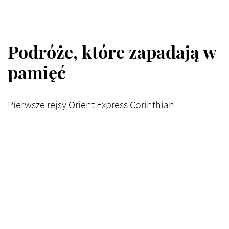
Podróże, które zapadają w
pamięć
Pierwsze rejsy Orient Express Corinthian
zaplanowano na
lato 2026 roku
. Trasa
inauguracyjna poprowadzi przez Morze
Śródziemne i Adriatyk, a w kolejnych sezonach
statek zawinie do portów na Karaibach i innych
egzotycznych miejscach. Każdy przystanek na
trasie będzie starannie wybrany, aby podróżni
mogli nie tylko zwiedzać, ale mieli także możliwość
odkrycia lokalnych tradycji, kultury, czy