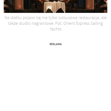
Na statku pojawi się nie tylko luksusowa restauracja, ale
także studio nagraniowe. Fot. Orient Express Sailing
Yachts
REKLAMA