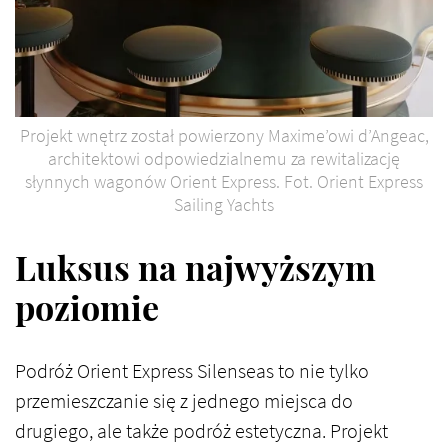
Projekt wnętrz został powierzony Maxime’owi d’Angeac,
architektowi odpowiedzialnemu za rewitalizację
słynnych wagonów Orient Express. Fot. Orient Express
Sailing Yachts
Luksus na najwyższym
poziomie
Podróż Orient Express Silenseas to nie tylko
przemieszczanie się z jednego miejsca do
drugiego, ale także podróż estetyczna. Projekt