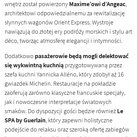
wnętrz został powierzony
Maxime’owi d’Angeac
,
architektowi odpowiedzialnemu za rewitalizację
słynnych wagonów Orient Express. Wystroje
nawiązują do złotej ery podróży morskich i stylu art
déco, tworząc atmosferę elegancji i intymności.
Dodatkowo
pasażerowie będą mogli delektować
się wykwintną kuchnią
przygotowywaną przez
szefa kuchni Yannicka Alléno, który zdobył aż 16
gwiazdek Michelin. Restauracje na pokładzie
zaoferują zarówno klasyczne francuskie specjały,
jak i nowoczesne interpretacje światowych
smaków. Do dyspozycji gości będzie również
Le
SPA by Guerlain
, który zapewni holistyczne
podejście do relaksu oraz szeroką ofertę zabiegów