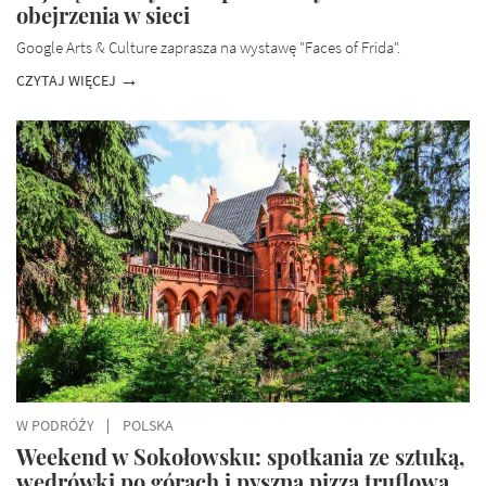
obejrzenia w sieci
Google Arts & Culture zaprasza na wystawę "Faces of Frida".
CZYTAJ WIĘCEJ
W PODRÓŻY
POLSKA
Weekend w Sokołowsku: spotkania ze sztuką,
wędrówki po górach i pyszna pizza truflowa