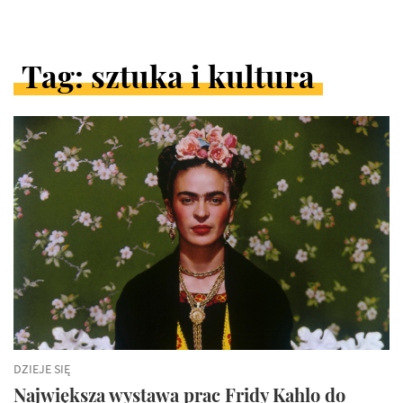
Tag: sztuka i kultura
ARTYKUŁY
W
KATEGORII
DZIEJE SIĘ
Największa wystawa prac Fridy Kahlo do