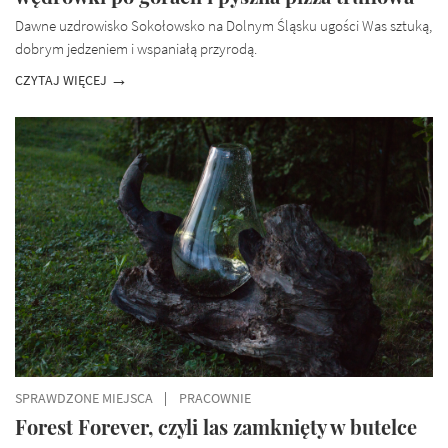
Dawne uzdrowisko Sokołowsko na Dolnym Śląsku ugości Was sztuką,
dobrym jedzeniem i wspaniałą przyrodą.
CZYTAJ WIĘCEJ
SPRAWDZONE MIEJSCA
PRACOWNIE
Forest Forever, czyli las zamknięty w butelce