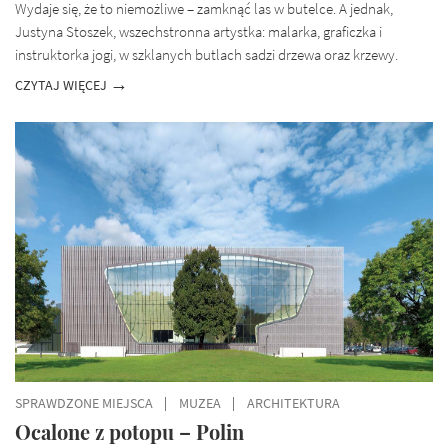
Wydaje się, że to niemożliwe – zamknąć las w butelce. A jednak,
Justyna Stoszek, wszechstronna artystka: malarka, graficzka i
instruktorka jogi, w szklanych butlach sadzi drzewa oraz krzewy.
CZYTAJ WIĘCEJ
SPRAWDZONE MIEJSCA
MUZEA
ARCHITEKTURA
Ocalone z potopu – Polin