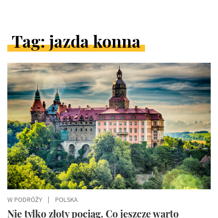
Tag: jazda konna
ARTYKUŁY
W
KATEGORII
W PODRÓŻY
POLSKA
Nie tylko złoty pociąg. Co jeszcze warto