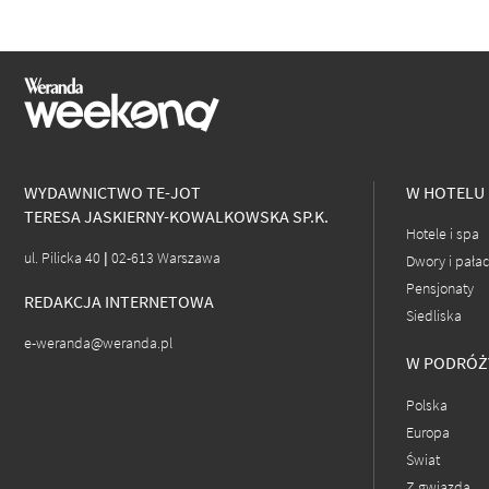
WYDAWNICTWO TE-JOT
W HOTELU
TERESA JASKIERNY-KOWALKOWSKA SP.K.
Hotele i spa
ul. Pilicka 40 | 02-613 Warszawa
Dwory i pała
Pensjonaty
REDAKCJA INTERNETOWA
Siedliska
e-weranda@weranda.pl
W PODRÓŻ
Polska
Europa
Świat
Z gwiazdą