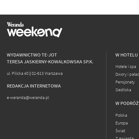
WYDAWNICTWO TE-JOT
W HOTELU
TERESA JASKIERNY-KOWALKOWSKA SP.K.
Hotele i spa
ul. Pilicka 40 | 02-613 Warszawa
Dwory i pała
Pensjonaty
REDAKCJA INTERNETOWA
Siedliska
e-weranda@weranda.pl
W PODRÓŻ
Polska
Europa
Świat
Z gwiazdą