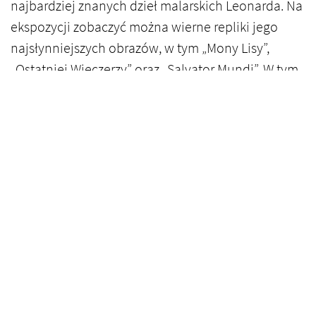
najbardziej znanych dzieł malarskich Leonarda. Na
ekspozycji zobaczyć można wierne repliki jego
najsłynniejszych obrazów, w tym „Mony Lisy”,
„Ostatniej Wieczerzy” oraz „Salvator Mundi”. W tym
kontekście obrazy nie dominują narracji, ale stają
się jej naturalnym uzupełnieniem.
Takie zestawienie pozwala spojrzeć na Leonarda
całościowo – jako na twórcę, który nie rozdzielał
sztuki, nauki i techniki, lecz traktował je jako
elementy jednej, spójnej wizji świata.
Informacje praktyczne
Zabytkowy Hangar Czyżyny, poddany nowoczesnej