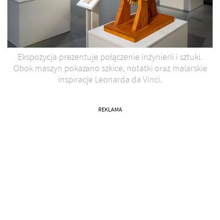
Ekspozycja prezentuje połączenie inżynierii i sztuki.
Obok maszyn pokazano szkice, notatki oraz malarskie
inspiracje Leonarda da Vinci.
REKLAMA